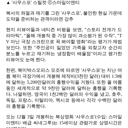
▲ '사우스포' 스틸컷 ⓒ스마일이엔티
복서의 좌절과 재기를 그린 '사우스포', 불안한 현실 가운데
도약을 준비하는 관객이라면 강추
현지 리뷰어들과 네티즌 비평을 보면, "스토리 전개가 드
라마틱", "올해 개봉작 중 가장 많이 과소평가 된 수작", "T
V 아닌 극장 스크린으로 꼭 봐야할 영화"라는 평가가 제법
보인다. 또한 "주인공이 잃었던 가족을 되찾고자 순간의
분노를 누르고 재기하는 냉정함이 배울점"이라고 평가한
리뷰어도 눈에 띈다.
한편, 북미박스오피스 모조에 따르면 '사우스포'는 지난 여
름 북미 극장가에서 개봉해 제작비(3천만 달러) 대비 1.5배
에 달하는 5,200만달러의 흥행수익을 거뒀다. 또한 올 여름
동안 세계적으로 약 9천만 달러에 달하는 흥행을 기록했
다. 나열하면, 영국이 1천2백만 달러의 수익을 냈고, 호주,
독일, 프랑스, 이탈리아, 멕시코 등에서 각각 수백만 달러
의 흥행을 기록했다.
오는 12월 3일 개봉하는 복싱영화 '사우스포'(수입: 스마일
이엔티/ 배급 씨네그루)는 15세이상 관람가로 상영시간은