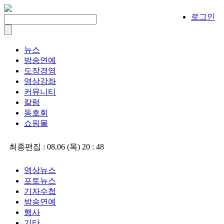
로그인
뉴스
방송연예
도장경영
영상강좌
커뮤니티
칼럼
동호회
쇼핑몰
최종편집 :
08.06 (목) 20 : 48
영상뉴스
포토뉴스
기자수첩
방송연예
행사
기타