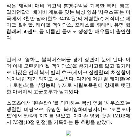
적은 제작비 대비 최고의 흥행수익을 기록한 록키, 챔프,
밀리언달러 베이비 계보를 잇는 복싱 영화 '사우스포'는 미
국에서 3천만 달러(한화 340억원)의 저렴한(?) 제작비로 제
이크 질렌할, 레이첼 맥아담스, 포레스트 휘태커, 유명 힙
합래퍼 50센트 등 이름만 들어도 쟁쟁한 배우들이 출연한
다.
먼저 이 영화는 블럭버스터급 경기 장면이 눈에 띈다. 이
어 아내 모린(레이첼 맥아담스)을 총기사고로 잃고 길거리
로 나앉은 전직 복서 빌리 호프(제이크 질렌할)의 처절함이
녹아내린 재기 의지도 돋보인다. 여기에 어린 딸 레이첼(우
나 로렌스)을 부양능력 부재로 시립보육원에 강제로 뺏긴
한 아버지의 고군분투가 담겨있다.
스포츠에서 '왼손잡이'를 의미하는 복싱 영화 '사우스포'는
냉철한 비평으로 유명한 북미영화비평사이트 '로튼토마
토'에서 59%의 지지를 받았고, 아마존 영화 닷컴 IMDB에
서 7.5점(10점 만점)을 기록하는 등 호평을 받았다.