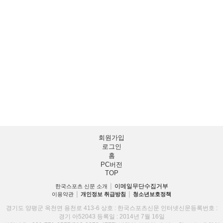
회원가입
로그인
홈
PC버전
TOP
이메일무단수집거부
한국스포츠 신문 소개
│
이용약관
│
개인정보 취급방침
│
청소년보호정책
경기도 양평군 옥천면 용천로 413-6 상호 : 한국스포츠신문 인터넷신문등록번호 :
경기 아52043 등록일 : 2014년 7월 16일