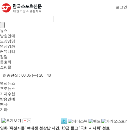
로그인
뉴스
방송연예
도장경영
영상강좌
커뮤니티
칼럼
동호회
쇼핑몰
최종편집 :
08.06 (목) 20 : 48
영상뉴스
포토뉴스
기자수첩
방송연예
행사
기타
영화 '위선자들' 여대생 성상납 사건, 19금 들고 '국회 시사회' 성료