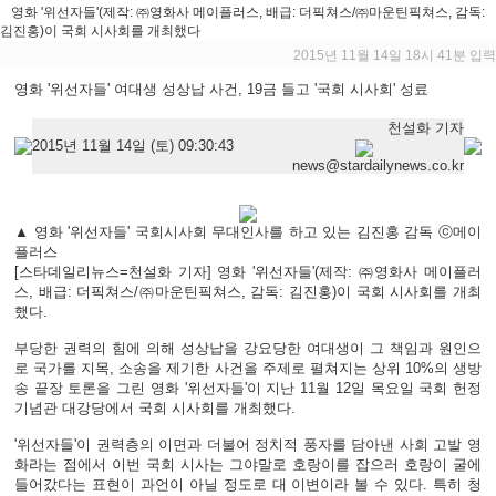
영화 '위선자들'(제작: ㈜영화사 메이플러스, 배급: 더픽쳐스/㈜마운틴픽쳐스, 감독:
김진홍)이 국회 시사회를 개최했다
2015년 11월 14일 18시 41분 입력
영화 '위선자들' 여대생 성상납 사건, 19금 들고 '국회 시사회' 성료
천설화 기자
2015년 11월 14일 (토) 09:30:43
news@stardailynews.co.kr
▲ 영화 '위선자들' 국회시사회 무대인사를 하고 있는 김진홍 감독 ⓒ메이
플러스
[스타데일리뉴스=천설화 기자] 영화 '위선자들'(제작: ㈜영화사 메이플러
스, 배급: 더픽쳐스/㈜마운틴픽쳐스, 감독: 김진홍)이 국회 시사회를 개최
했다.
부당한 권력의 힘에 의해 성상납을 강요당한 여대생이 그 책임과 원인으
로 국가를 지목, 소송을 제기한 사건을 주제로 펼쳐지는 상위 10%의 생방
송 끝장 토론을 그린 영화 '위선자들'이 지난 11월 12일 목요일 국회 헌정
기념관 대강당에서 국회 시사회를 개최했다.
'위선자들'이 권력층의 이면과 더불어 정치적 풍자를 담아낸 사회 고발 영
화라는 점에서 이번 국회 시사는 그야말로 호랑이를 잡으러 호랑이 굴에
들어갔다는 표현이 과언이 아닐 정도로 대 이변이라 볼 수 있다. 특히 청