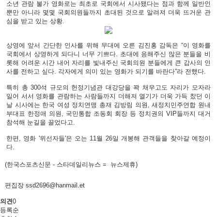
소년 관람 불가 영화로는 최초로 국회에서 시사됐다는 점과 함께 일반인
뿐만 아니라 몇몇 국회의원들까지 초대된 것으로 알려져 더욱 뜨거운 관
심을 받고 있는 상황.
상영에 앞서 간단한 인사를 위해 무대에 오른 김진홍 감독은 “이 영화를
국회에서 상영하게 되다니 너무 기쁘다. 초대에 응해주신 많은 분들을 비
롯해 어려운 시간 내어 자리를 빛내주신 국회의원 분들에게 큰 감사의 인
사를 전하고 싶다. 각자에게 의미 있는 영화가 되기를 바란다”라 전했다.
특히 총 300석 규모의 헌정기념관 대강당을 꽉 채우고도 자리가 모자라
일어 서서 영화를 관람하는 사람들까지 더해져 열기가 더욱 가득 찼던 이
날 시사에는 한국 여성 정치연맹 총재 김방림 의원, 새정치민주연합 원내
부대표 한정애 의원, 국민통합 조동회 회장 등 정치권의 VIP들까지 대거
참석해 눈길을 끌었다고.
한편, 영화 '위선자들'은 오는 11월 26일 개봉해 관객들을 찾아갈 예정이
다.
(한국스포츠신문 - 스타데일리뉴스 = 뉴스제휴)
편집장 ssd2696@hanmail.et
의견
0
등록순