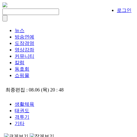
로그인
뉴스
방송연예
도장경영
영상강좌
커뮤니티
칼럼
동호회
쇼핑몰
최종편집 :
08.06 (목) 20 : 48
생활체육
태권도
격투기
기타