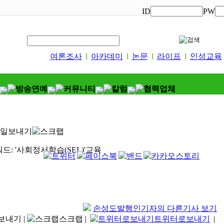
ID
PW
여론조사
l
아카데미
l
논문
l
라이프
l
인성교육
드: '사회정서학습(SEL)'교육
손성도발행인기자의 다른기사 보기
보내기
|
스크랩
|
트위터로보내기
|