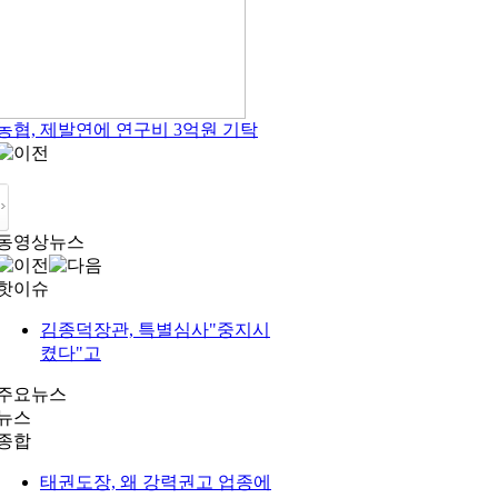
농협, 제발연에 연구비 3억원 기탁
동영상뉴스
핫이슈
김종덕장관, 특별심사"중지시
켰다"고
주요뉴스
뉴스
종합
태권도장, 왜 강력권고 업종에