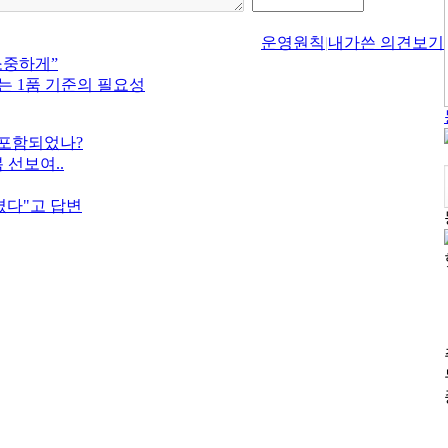
운영원칙
|
내가쓴 의견보기
소중하게”
맞는 1품 기준의 필요성
 포함되었나?
 선보여..
켰다"고 답변