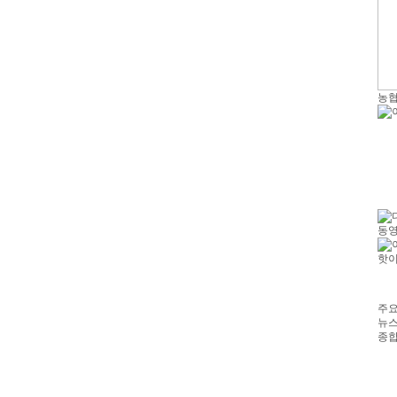
농협
동
핫
주
뉴
종