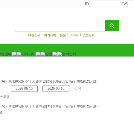
ID
PW
l
l
l
l
여론조사
아카데미
논문
라이프
인성교육
(목)
|
08월05일(수)
|
08월04일(화)
|
08월03일(월)
|
08월02일(일)
검색
～
+내용
(목)
|
08월05일(수)
|
08월04일(화)
|
08월03일(월)
|
08월02일(일)
로