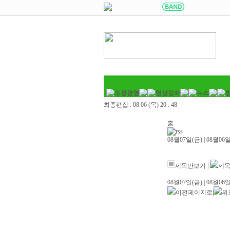
최종편집 :
08.06 (목) 20 : 48
홈
08월07일(금)
|
08월06일
제목만보기
|
제목
08월07일(금)
|
08월06일
이전페이지로
|
위