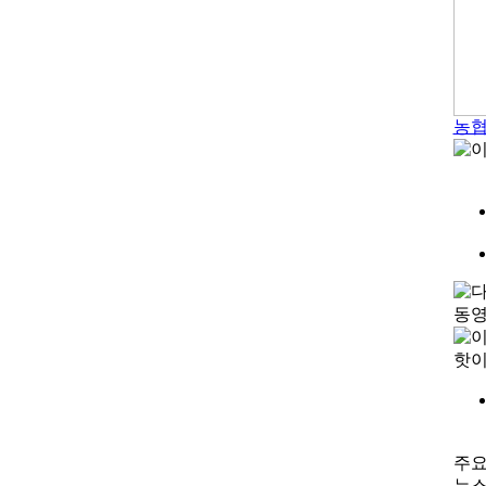
농협
동
핫
주
뉴