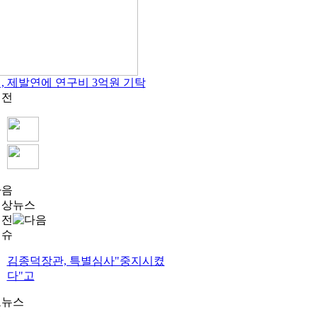
, 제발연에 연구비 3억원 기탁
영상뉴스
이슈
김종덕장관, 특별심사"중지시켰
다"고
요뉴스
스