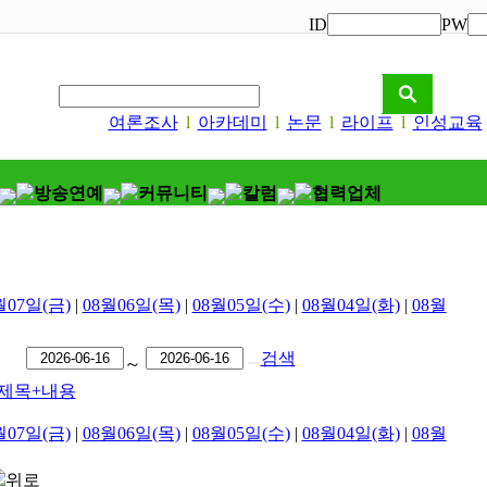
ID
PW
여론조사
l
아카데미
l
논문
l
라이프
l
인성교육
월07일(금)
|
08월06일(목)
|
08월05일(수)
|
08월04일(화)
|
08월
검색
～
제목+내용
월07일(금)
|
08월06일(목)
|
08월05일(수)
|
08월04일(화)
|
08월
위로