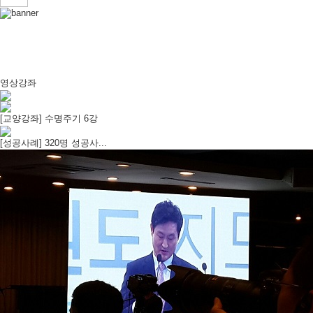
영상강좌
[교양강좌] 수명주기 6강
[성공사례] 320명 성공사...