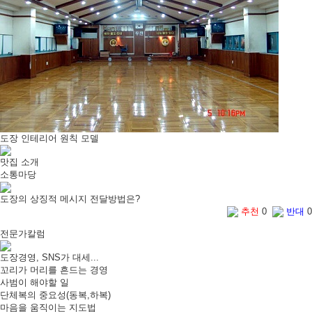
도장 인테리어 원칙 모델
맛집 소개
소통마당
도장의 상징적 메시지 전달방법은?
추천
0
반대
0
전문가칼럼
도장경영, SNS가 대세...
꼬리가 머리를 흔드는 경영
사범이 해야할 일
단체복의 중요성(동복,하복)
마음을 움직이는 지도법