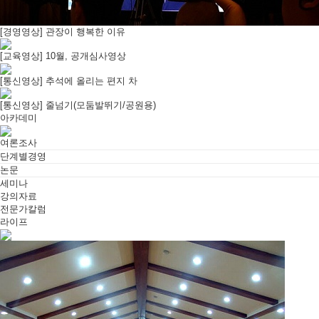
[경영영상] 관장이 행복한 이유
[교육영상] 10월, 공개심사영상
[통신영상] 추석에 올리는 편지 차
[통신영상] 줄넘기(모둠발뛰기/공원용)
아카데미
여론조사
단계별경영
논문
세미나
강의자료
전문가칼럼
라이프