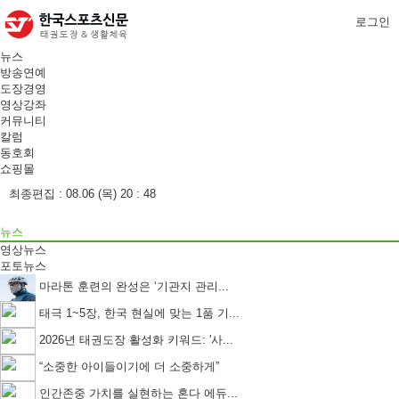
로그인
뉴스
방송연예
도장경영
영상강좌
커뮤니티
칼럼
동호회
쇼핑몰
최종편집 :
08.06 (목) 20 : 48
뉴스
영상뉴스
포토뉴스
마라톤 훈련의 완성은 ‘기관지 관리...
태극 1~5장, 한국 현실에 맞는 1품 기...
2026년 태권도장 활성화 키워드: '사...
“소중한 아이들이기에 더 소중하게”
인간존중 가치를 실현하는 혼다 에듀...